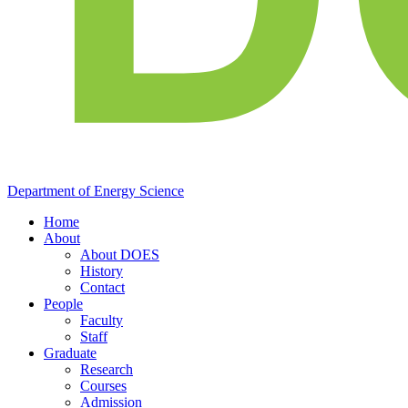
Department of
Energy
Science
Home
About
About DOES
History
Contact
People
Faculty
Staff
Graduate
Research
Courses
Admission