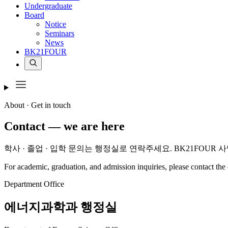
Undergraduate
Board
Notice
Seminars
News
BK21FOUR
About · Get in touch
Contact
— we are here
학사 · 졸업 · 입학 문의는 행정실로 연락주세요. BK21FOUR
For academic, graduation, and admission inquiries, please contact t
Department Office
에너지과학과 행정실