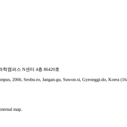
과학캠퍼스 N센터 4층 86420호
mpus, 2066, Seobu-ro, Jangan-gu, Suwon-si, Gyeonggi-do, Korea (16
xternal map.