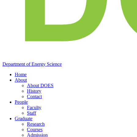
Department of
Energy
Science
Home
About
About DOES
History
Contact
People
Faculty
Staff
Graduate
Research
Courses
Admission