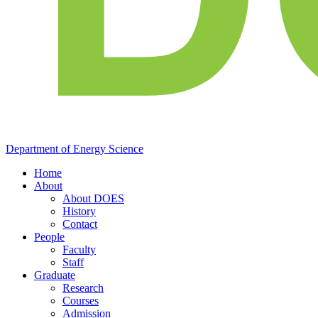
Department of
Energy
Science
Home
About
About DOES
History
Contact
People
Faculty
Staff
Graduate
Research
Courses
Admission