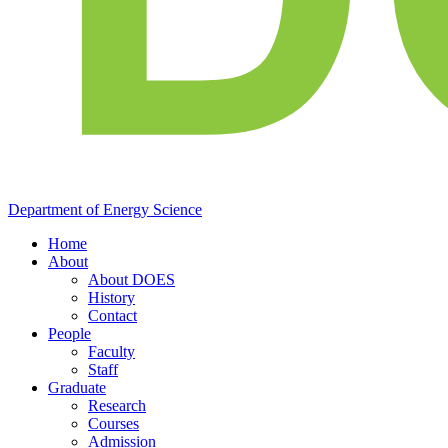
Department of
Energy
Science
Home
About
About DOES
History
Contact
People
Faculty
Staff
Graduate
Research
Courses
Admission