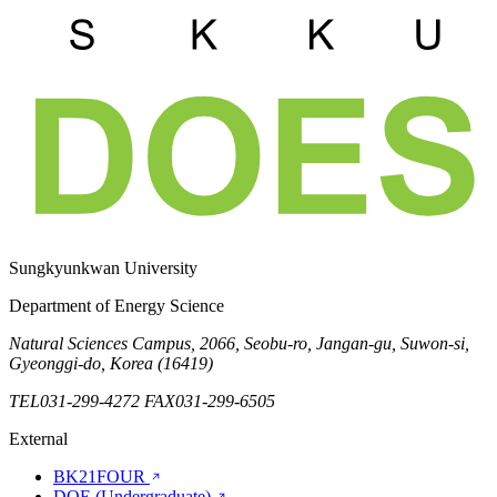
Sungkyunkwan University
Department of Energy Science
Natural Sciences Campus, 2066, Seobu-ro, Jangan-gu, Suwon-si,
Gyeonggi-do, Korea (16419)
TEL
031-299-4272
FAX
031-299-6505
External
BK21FOUR
DOE (Undergraduate)