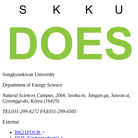
Sungkyunkwan University
Department of Energy Science
Natural Sciences Campus, 2066, Seobu-ro, Jangan-gu, Suwon-si,
Gyeonggi-do, Korea (16419)
TEL
031-299-4272
FAX
031-299-6505
External
BK21FOUR
DOE (Undergraduate)