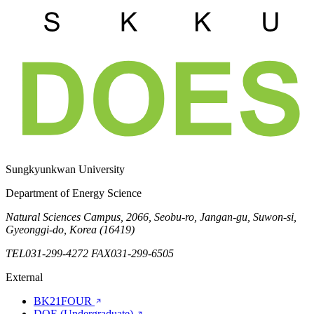
Sungkyunkwan University
Department of Energy Science
Natural Sciences Campus, 2066, Seobu-ro, Jangan-gu, Suwon-si,
Gyeonggi-do, Korea (16419)
TEL
031-299-4272
FAX
031-299-6505
External
BK21FOUR
DOE (Undergraduate)