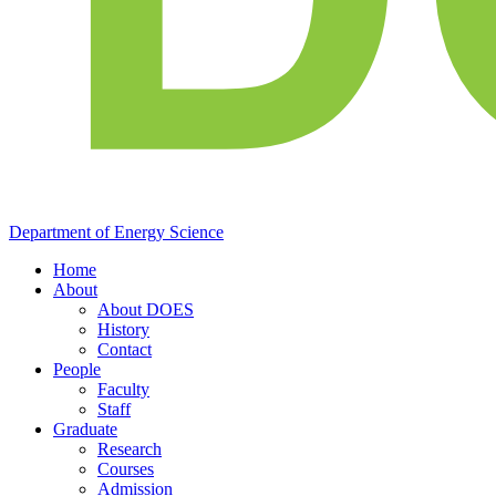
Department of
Energy
Science
Home
About
About DOES
History
Contact
People
Faculty
Staff
Graduate
Research
Courses
Admission