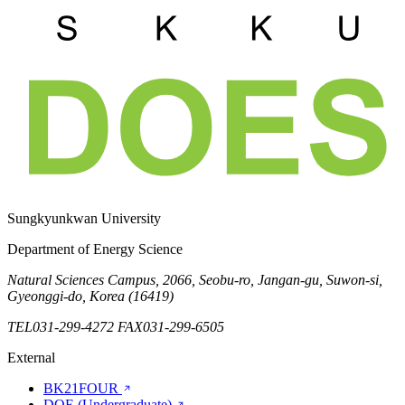
Sungkyunkwan University
Department of Energy Science
Natural Sciences Campus, 2066, Seobu-ro, Jangan-gu, Suwon-si,
Gyeonggi-do, Korea (16419)
TEL
031-299-4272
FAX
031-299-6505
External
BK21FOUR
DOE (Undergraduate)