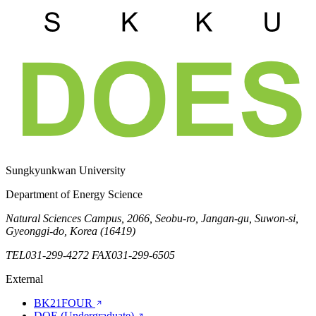
Sungkyunkwan University
Department of Energy Science
Natural Sciences Campus, 2066, Seobu-ro, Jangan-gu, Suwon-si,
Gyeonggi-do, Korea (16419)
TEL
031-299-4272
FAX
031-299-6505
External
BK21FOUR
DOE (Undergraduate)