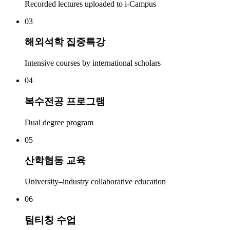
Recorded lectures uploaded to i-Campus
03
해외석학 집중특강
Intensive courses by international scholars
04
복수전공 프로그램
Dual degree program
05
산학협동 교육
University–industry collaborative education
06
팀티칭 수업