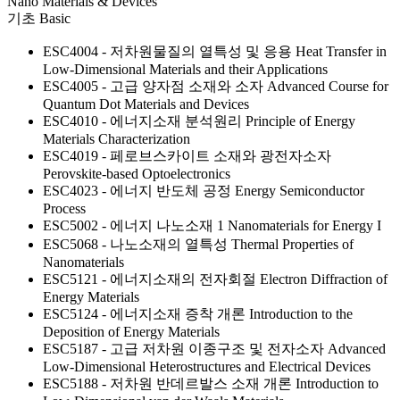
Nano Materials & Devices
기초
Basic
ESC4004 - 저차원물질의 열특성 및 응용
Heat Transfer in
Low-Dimensional Materials and their Applications
ESC4005 - 고급 양자점 소재와 소자
Advanced Course for
Quantum Dot Materials and Devices
ESC4010 - 에너지소재 분석원리
Principle of Energy
Materials Characterization
ESC4019 - 페로브스카이트 소재와 광전자소자
Perovskite-based Optoelectronics
ESC4023 - 에너지 반도체 공정
Energy Semiconductor
Process
ESC5002 - 에너지 나노소재 1
Nanomaterials for Energy I
ESC5068 - 나노소재의 열특성
Thermal Properties of
Nanomaterials
ESC5121 - 에너지소재의 전자회절
Electron Diffraction of
Energy Materials
ESC5124 - 에너지소재 증착 개론
Introduction to the
Deposition of Energy Materials
ESC5187 - 고급 저차원 이종구조 및 전자소자
Advanced
Low-Dimensional Heterostructures and Electrical Devices
ESC5188 - 저차원 반데르발스 소재 개론
Introduction to