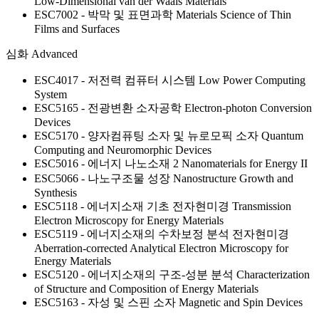
Low-Dimensional van der Waals Materials
ESC7002 - 박막 및 표면과학
Materials Science of Thin
Films and Surfaces
심화
Advanced
ESC4017 - 저전력 컴퓨터 시스템
Low Power Computing
System
ESC5165 - 전광변환 소자공학
Electron-photon Conversion
Devices
ESC5170 - 양자컴퓨팅 소자 및 뉴로모픽 소자
Quantum
Computing and Neuromorphic Devices
ESC5016 - 에너지 나노소재 2
Nanomaterials for Energy II
ESC5066 - 나노구조물 성장
Nanostructure Growth and
Synthesis
ESC5118 - 에너지소재 기초 전자현미경
Transmission
Electron Microscopy for Energy Materials
ESC5119 - 에너지소재의 수차보정 분석 전자현미경
Aberration-corrected Analytical Electron Microscopy for
Energy Materials
ESC5120 - 에너지소재의 구조-성분 분석
Characterization
of Structure and Composition of Energy Materials
ESC5163 - 자성 및 스핀 소자
Magnetic and Spin Devices