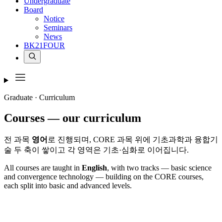
Undergraduate
Board
Notice
Seminars
News
BK21FOUR
Graduate · Curriculum
Courses
— our curriculum
전 과목
영어
로 진행되며, CORE 과목 위에 기초과학과 융합기
술 두 축이 쌓이고 각 영역은 기초·심화로 이어집니다.
All courses are taught in
English
, with two tracks — basic science
and convergence technology — building on the CORE courses,
each split into basic and advanced levels.