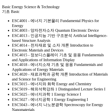
Basic Energy Science & Technology
기초
Basic
ESC4001 - 에너지 기본물리
Fundamental Physics for
Energy
ESC4003 - 양자전자소자
Quantum Electronic Device
ESC4013 - 인공지능 기반 구조분석
Artificial Intelligence-
based Structure Analysis
ESC4014 - 전자재료 및 소자 개론
Introduction to
Electronic Materials and Devices
ESC4015 - 정보디스플레이 기초 및 응용
Fundamentals
and Applications of Information Display
ESC4018 - 에너지소재 기초 및 응용
Fundamentals and
Applications of Energy Materials
ESC4020 - 재료과학과 공학 개론
Introduction of Materials
and Science for Engineering
ESC5015 - 에너지와 화학
Energy and Chemistry
ESC5019 - 해외석학강좌 1
Distinguished Lecture Series I
ESC5025 - 에너지과학 1
Energy Science I
ESC5027 - 에너지공학 1
Energy Engineering I
ESC5043 - 에너지 나노분광학
Spectroscopy for Energy
Nanomaterials